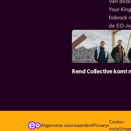
Van deze 
Your King
folkrock 
de EO-Jo
Rend Collective komt 
Cookie-
Algemene voorwaarden
Privacy
instelling