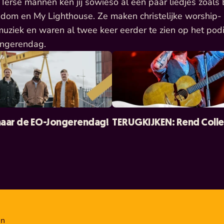
Ierse mannen ken jij sowieso al een paar liedjes zoals B
dom en My Lighthouse. Ze maken christelijke worship- 
muziek en waren al twee keer eerder te zien op het pod
ngerendag. 
naar de EO-Jongerendag!
TERUGKIJKEN: Rend Colle
en