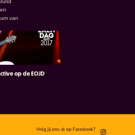
uild 
en 
ium van 
ctive op de EOJD
Volg jij ons al op Facebook?