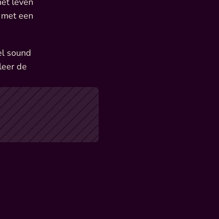
et leven 
 met een 
l sound 
leer de 