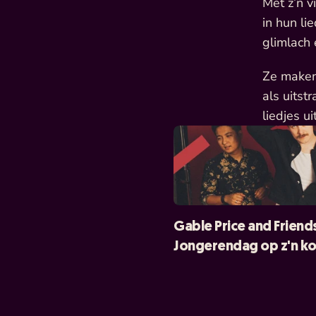
Met z’n v
in hun li
glimlach 
Ze maken 
als uitst
liedjes ui
Gable Price and Friend
Jongerendag op z'n ko