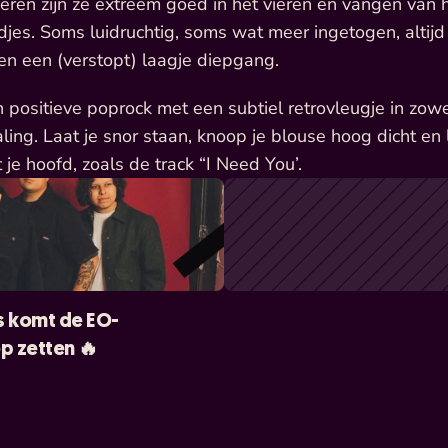
ieren zijn ze extreem goed in het vieren en vangen van h
edjes. Soms luidruchtig, soms wat meer ingetogen, altijd
en een (verstopt) laagje diepgang.
positieve poprock met een subtiel retrovleugje in zowe
raling. Laat je snor staan, knoop je blouse hoog dicht en 
t je hoofd, zoals de track “I Need You’. 
s komt de EO-
p zetten 🔥